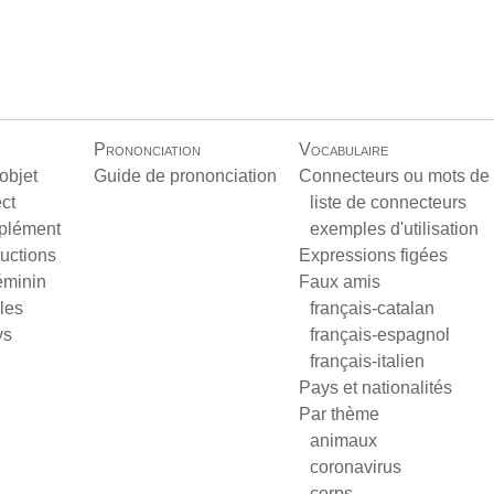
Prononciation
Vocabulaire
objet
Guide de prononciation
Connecteurs ou mots de 
ect
liste de connecteurs
plément
exemples d'utilisation
ructions
Expressions figées
éminin
Faux amis
les
français-catalan
ys
français-espagnol
français-italien
Pays et nationalités
Par thème
animaux
coronavirus
corps