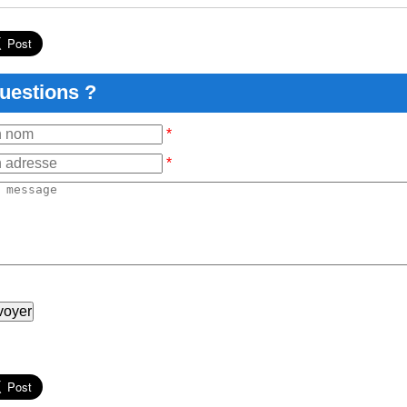
uestions ?
*
*
voyer