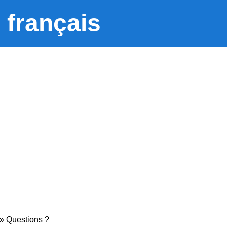
 français
»
Questions ?