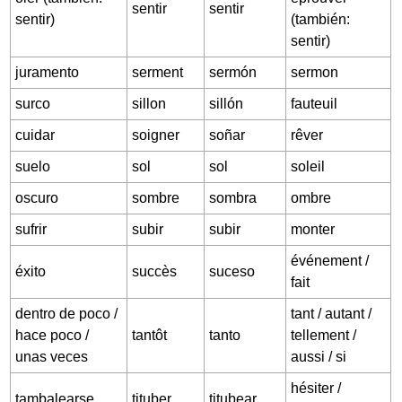
sentir
sentir
sentir)
(también:
sentir)
juramento
serment
sermón
sermon
surco
sillon
sillón
fauteuil
cuidar
soigner
soñar
rêver
suelo
sol
sol
soleil
oscuro
sombre
sombra
ombre
sufrir
subir
subir
monter
événement /
éxito
succès
suceso
fait
dentro de poco /
tant / autant /
hace poco /
tantôt
tanto
tellement /
unas veces
aussi / si
hésiter /
tambalearse
tituber
titubear