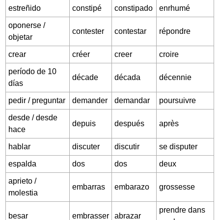
estreñido
constipé
constipado
enrhumé
oponerse /
contester
contestar
répondre
objetar
crear
créer
creer
croire
período de 10
décade
década
décennie
días
pedir / preguntar
demander
demandar
poursuivre
desde / desde
depuis
después
après
hace
hablar
discuter
discutir
se disputer
espalda
dos
dos
deux
aprieto /
embarras
embarazo
grossesse
molestia
prendre dans
besar
embrasser
abrazar