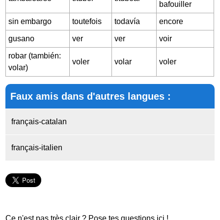
bafouiller
sin embargo
toutefois
todavía
encore
gusano
ver
ver
voir
robar (también:
voler
volar
voler
volar)
Faux amis dans d'autres langues :
français-catalan
français-italien
Ce n'est pas très clair ? Pose tes questions ici !