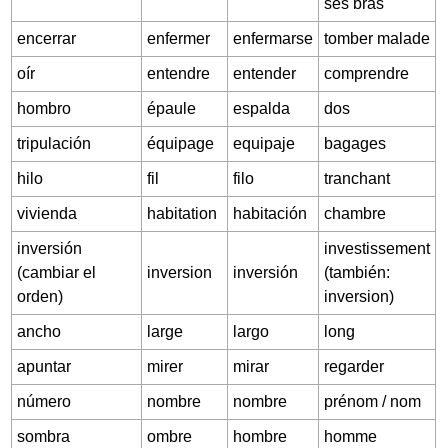
ses bras
encerrar
enfermer
enfermarse
tomber malade
oír
entendre
entender
comprendre
hombro
épaule
espalda
dos
tripulación
équipage
equipaje
bagages
hilo
fil
filo
tranchant
vivienda
habitation
habitación
chambre
inversión
investissement
(cambiar el
inversion
inversión
(también:
orden)
inversion)
ancho
large
largo
long
apuntar
mirer
mirar
regarder
número
nombre
nombre
prénom / nom
sombra
ombre
hombre
homme