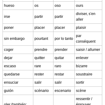
hueso
os
oso
ours
diviser, s'en
irse
partir
partir
aller
poner
placer
placer
plaisir
par
sin embargo
pourtant
por lo tanto
conséquent
coger
prendre
prender
saisir / allumer
dejar
quitter
quitar
enlever
escaso
rare
raro
bizarre
quedarse
rester
restar
soustraire
ensuciar
salir
salir
sortir
guión
scénario
escenario
scène
ressentir /
oler (también:
éprouver