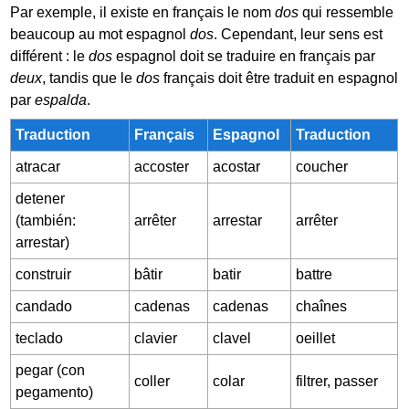
Par exemple, il existe en français le nom
dos
qui ressemble
beaucoup au mot espagnol
dos
. Cependant, leur sens est
différent : le
dos
espagnol doit se traduire en français par
deux
, tandis que le
dos
français doit être traduit en espagnol
par
espalda
.
Traduction
Français
Espagnol
Traduction
atracar
accoster
acostar
coucher
detener
(también:
arrêter
arrestar
arrêter
arrestar)
construir
bâtir
batir
battre
candado
cadenas
cadenas
chaînes
teclado
clavier
clavel
oeillet
pegar (con
coller
colar
filtrer, passer
pegamento)