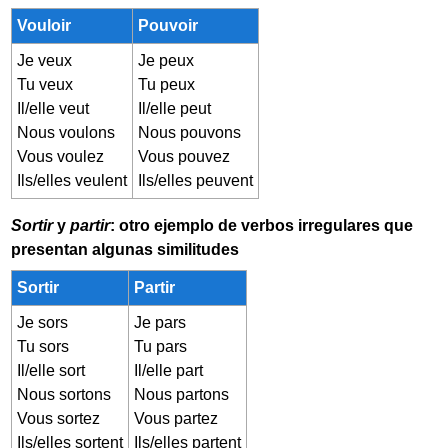
Vouloir
Pouvoir
Je veux
Je peux
Tu veux
Tu peux
Il/elle veut
Il/elle peut
Nous voulons
Nous pouvons
Vous voulez
Vous pouvez
Ils/elles veulent
Ils/elles peuvent
Sortir
y
partir
: otro ejemplo de verbos irregulares que
presentan algunas similitudes
Sortir
Partir
Je sors
Je pars
Tu sors
Tu pars
Il/elle sort
Il/elle part
Nous sortons
Nous partons
Vous sortez
Vous partez
Ils/elles sortent
Ils/elles partent