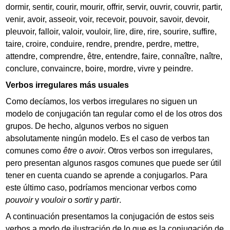
dormir, sentir, courir, mourir, offrir, servir, ouvrir, couvrir, partir,
venir, avoir, asseoir, voir, recevoir, pouvoir, savoir, devoir,
pleuvoir, falloir, valoir, vouloir, lire, dire, rire, sourire, suffire,
taire, croire, conduire, rendre, prendre, perdre, mettre,
attendre, comprendre, être, entendre, faire, connaître, naître,
conclure, convaincre, boire, mordre, vivre y peindre.
Verbos irregulares más usuales
Como decíamos, los verbos irregulares no siguen un
modelo de conjugación tan regular como el de los otros dos
grupos. De hecho, algunos verbos no siguen
absolutamente ningún modelo. Es el caso de verbos tan
comunes como
être
o
avoir
. Otros verbos son irregulares,
pero presentan algunos rasgos comunes que puede ser útil
tener en cuenta cuando se aprende a conjugarlos. Para
este último caso, podríamos mencionar verbos como
pouvoir
y
vouloir
o
sortir
y
partir
.
A continuación presentamos la conjugación de estos seis
verbos a modo de ilustración de lo que es la conjugación de