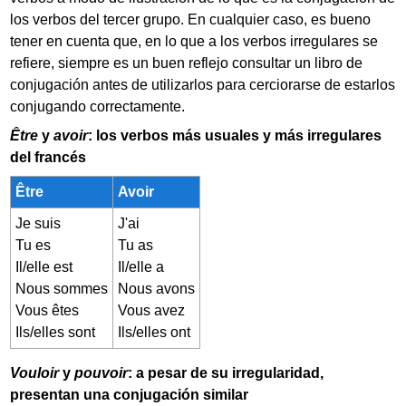
los verbos del tercer grupo. En cualquier caso, es bueno
tener en cuenta que, en lo que a los verbos irregulares se
refiere, siempre es un buen reflejo consultar un libro de
conjugación antes de utilizarlos para cerciorarse de estarlos
conjugando correctamente.
Être
y
avoir
: los verbos más usuales y más irregulares
del francés
Être
Avoir
Je suis
J'ai
Tu es
Tu as
Il/elle est
Il/elle a
Nous sommes
Nous avons
Vous êtes
Vous avez
Ils/elles sont
Ils/elles ont
Vouloir
y
pouvoir
: a pesar de su irregularidad,
presentan una conjugación similar